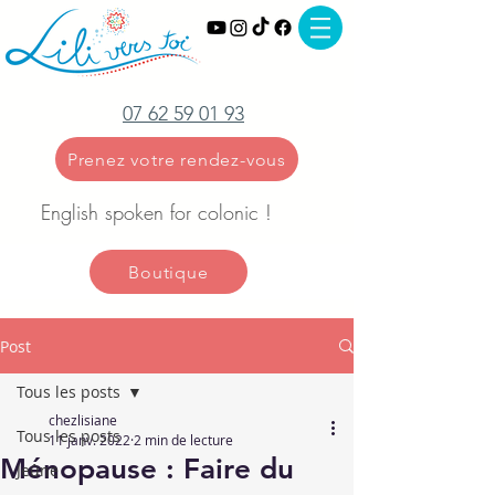
07 62 59 01 93
Prenez votre rendez-vous
English spoken for colonic !
Boutique
Post
Tous les posts
chezlisiane
Tous les posts
11 janv. 2022
2 min de lecture
Ménopause : Faire du
Jeûne