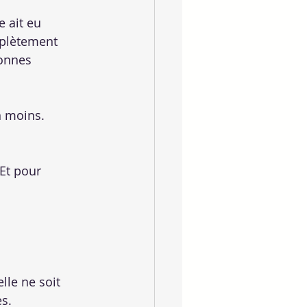
 ait eu 
plètement 
onnes 
n moins.
Et pour 
 
lle ne soit 
es.