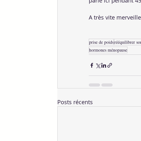
parle ici pendant 45
A très vite merveil
prise de poids
rééquilibrer so
hormones ménopause
Posts récents