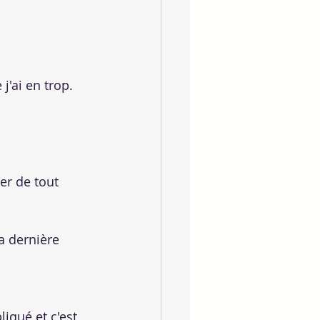
j'ai en trop. 
er de tout 
a dernière 
iqué et c'est 