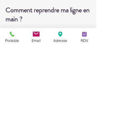
chezlisiane
14 avr. 2019
2 min de lecture
Comment reprendre ma ligne en
main ?
Portable
Email
Adresse
RDV
Pourquoi certains d’entre nous peuvent-ils
manger tout ce qu’ils veulent sans prendre un
gramme alors que d’autres grossissent au
moindre...