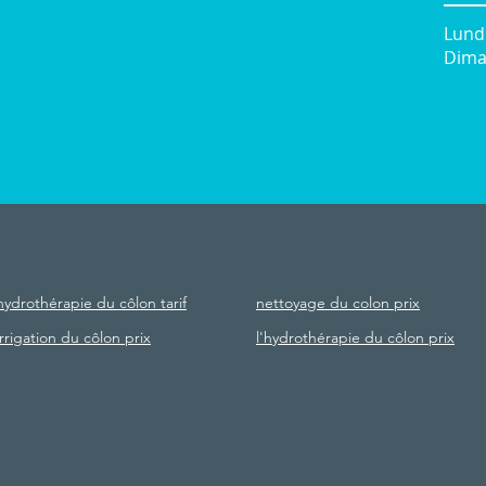
Lund
Diman
 93
- Paris |
Mentions légales
-
RGPD
|
CGV
| Siret : 850 668 641 |
Webd
hydrothérapie du côlon tarif
nettoyage du colon prix
irrigation du côlon prix
l'hydrothérapie du côlon prix