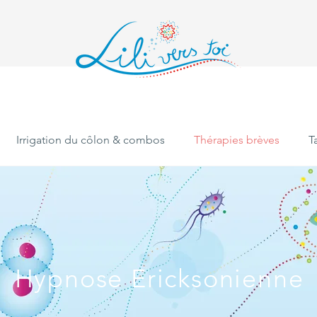
Irrigation du côlon & combos
Thérapies brèves
Ta
Hypnose Ericksonienne