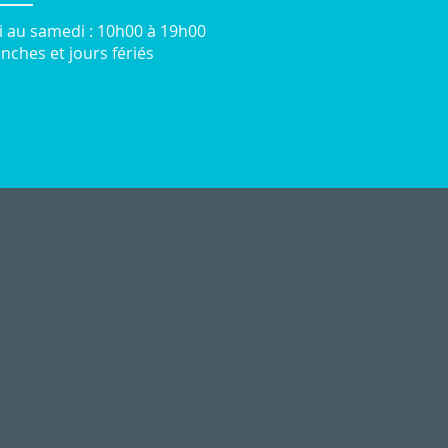
i au samedi : 10h00 à 19h00
ches et jours fériés
esign : www.resonance-graphique.fr