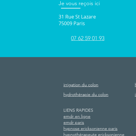
Je vous reçois ici
31 Rue St Lazare
75009 Paris
07 62 59 01 93
© 2019 Lili vers toi
|
Contact :
07 62 59 01
irrigation du colon
hydrothérapie du colon
LIENS RAPIDES
emdr en ligne
emdr paris
hypnose ericksonienne paris
hypnothérapeute ericksonienne